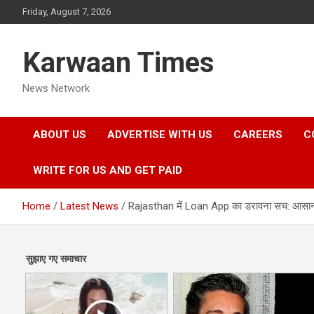
Skip
Friday, August 7, 2026
to
content
Karwaan Times
News Network
ABOUT US
ADVERTISE WITH US
CAREERS
C
WRITE FOR US AND GET PAID
Home
Latest News
Rajasthan में Loan App का डरावना सच: आसान क